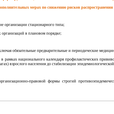
О дополнительных мерах по снижению рисков распространения
ие организации стационарного типа;
 организаций в плановом порядке;
включая обязательные предварительные и периодические медиц
 в рамках национального календаря профилактических прививо
гах) взрослого населения до стабилизации эпидемиологической
 организационно-правовой формы строгий противоэпидемиче