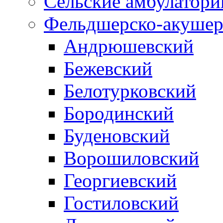
Сельские амбулатори
Фельдшерско-акушер
Андрюшевский
Бежевский
Белотурковский
Бородинский
Буденовский
Ворошиловский
Георгиевский
Гостиловский