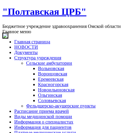
"Полтавская ЦРБ"
Бюджетное учреждение здравоохранения Омской области
Главное меню
Главная страница
НОВОСТИ
Документы
Структура учреждения
Сельские амбулатории
Вольновская
Воронцовская
Еремеевская
Красногорская
Новоильиновская
Ольгинская
Соловьевская
Фельдшерско-акушерские пункты
Расписание приема врачей
Виды медицинской помощи
Информация о специалистах
Информация для пациентов
Платные медицинские услуги