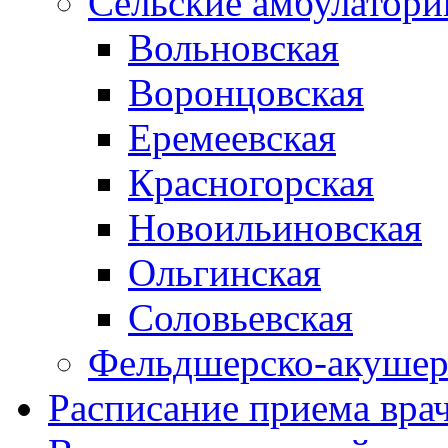
Сельские амбулатори
Вольновская
Воронцовская
Еремеевская
Красногорская
Новоильиновская
Ольгинская
Соловьевская
Фельдшерско-акушер
Расписание приема вра