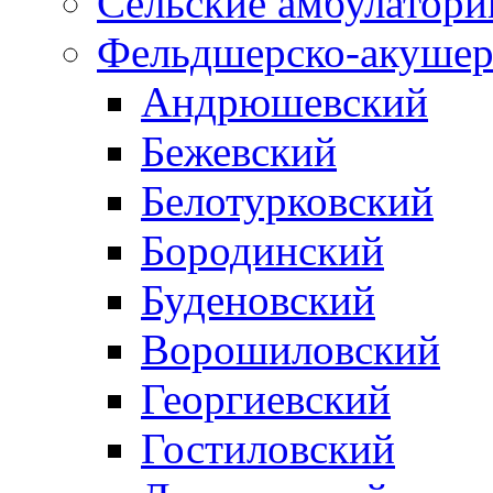
Сельские амбулатори
Фельдшерско-акушер
Андрюшевский
Бежевский
Белотурковский
Бородинский
Буденовский
Ворошиловский
Георгиевский
Гостиловский